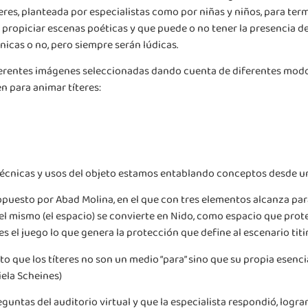
teres, planteada por especialistas como por niñas y niños, para term
opiciar escenas poéticas y que puede o no tener la presencia de 
nicas o no, pero siempre serán lúdicas.
iferentes imágenes seleccionadas dando cuenta de diferentes modos
n para animar títeres:
 técnicas y usos del objeto estamos entablando conceptos desde u
opuesto por Abad Molina, en el que con tres elementos alcanza pa
e el mismo (el espacio) se convierte en Nido, como espacio que prot
es el juego lo que genera la protección que define al escenario tit
to que los títeres no son un medio “para” sino que su propia esencia
ela Scheines)
untas del auditorio virtual y que la especialista respondió, logr