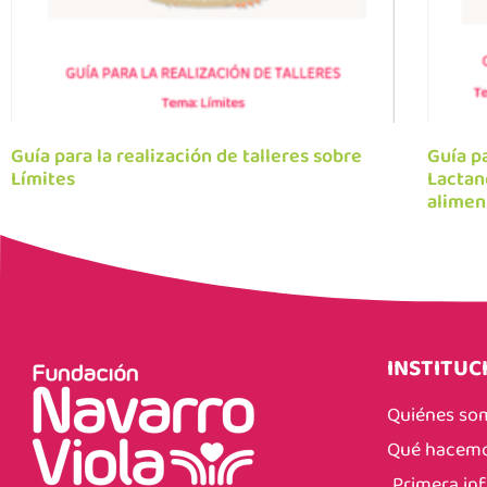
Guía para la realización de talleres sobre
Guía pa
Límites
Lactan
alimen
INSTITUC
Quiénes so
Qué hacem
Primera in