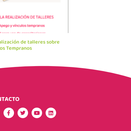
alización de talleres sobre
los Tempranos
NTACTO