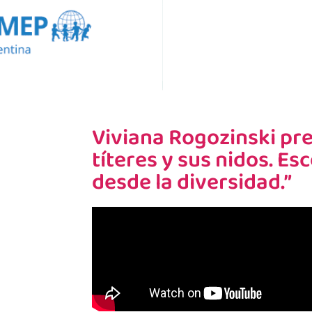
Viviana Rogozinski pr
títeres y sus nidos. Es
desde la diversidad.”