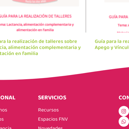
ra la realización de talleres sobre
Guía para la re
cia, alimentación complementaria y
Apego y Víncu
tación en familia
IONAL
SERVICIOS
CO
mos
Recursos
os
Espacios FNV
fancia
Novedades